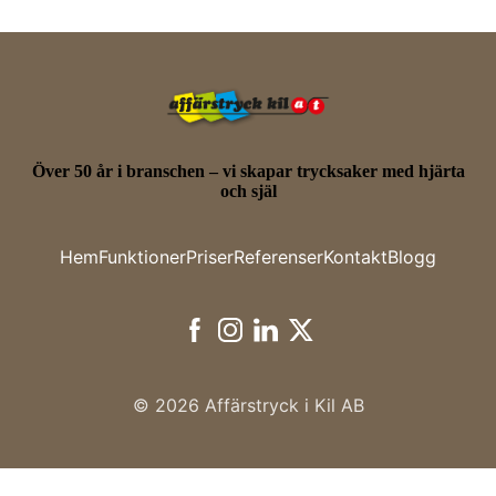
Över 50 år i branschen – vi skapar trycksaker med hjärta
och själ
Hem
Funktioner
Priser
Referenser
Kontakt
Blogg
© 2026
Affärstryck i Kil AB